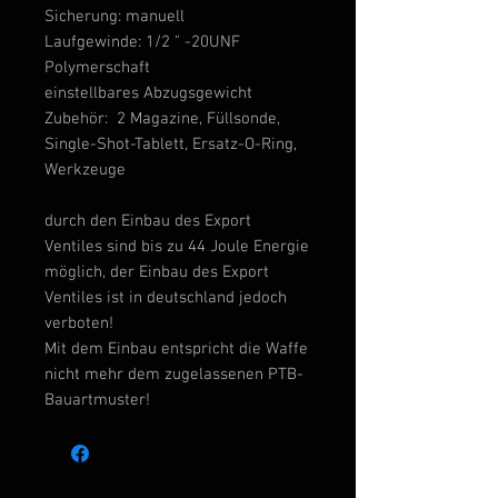
Sicherung: manuell
Laufgewinde: 1/2 " -20UNF
Polymerschaft
einstellbares Abzugsgewicht
Zubehör: 2 Magazine, Füllsonde,
Single-Shot-Tablett, Ersatz-O-Ring,
Werkzeuge
durch den Einbau des Export
Ventiles sind bis zu 44 Joule Energie
möglich, der Einbau des Export
Ventiles ist in deutschland jedoch
verboten!
Mit dem Einbau entspricht die Waffe
nicht mehr dem zugelassenen PTB-
Bauartmuster!