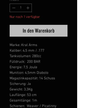
Nur noch 1 verfügbar
In den Warenkorb
Marke: Kral Arms
Kaliber: 4,5 mm / .177
Tankvolumen: 280cc
Fülldruck: 200 BAR
Energie: 7,5 Joule
Munition: 4,5mm Diabolo
Magazinkapazität: 14 Schuss
Sicherung: Ja
Gewicht: 3,3Kg
Lauflänge: 53 cm
Gesamtlänge: 1m
Schienen: Weaver / Picatinny