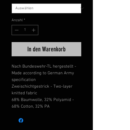
Anzahl
*
In den Warenkorb
Nach Bundeswehr-TL hergestellt -
Made according to German Army
specification
Zweischichtgestrick - Two-layer
knitted fabric
68% Baumwolle, 32% Polyamid -
68% Cotton, 32% PA