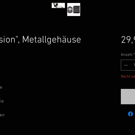
sion", Metallgehäuse
29,
Anzahl
*
Nicht v
te
Ben
nie
den