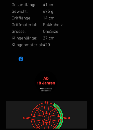
Gesamtlänge:
41 cm
Gewicht:
675 g
Grifflänge:
14 cm
Griffmaterial:
Pakkaholz
Grösse:
OneSize
Klingenlänge:
27 cm
Klingenmaterial:
420