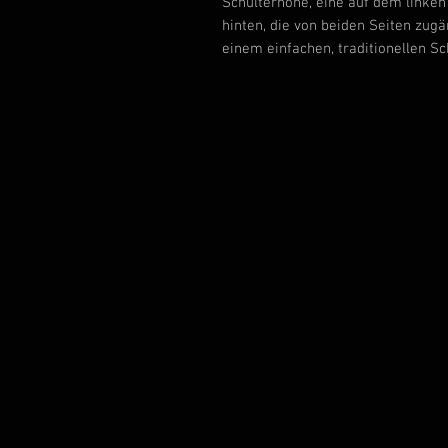
Schulterhöhe, eine auf dem linke
hinten, die von beiden Seiten zugän
einem einfachen, traditionellen Sch