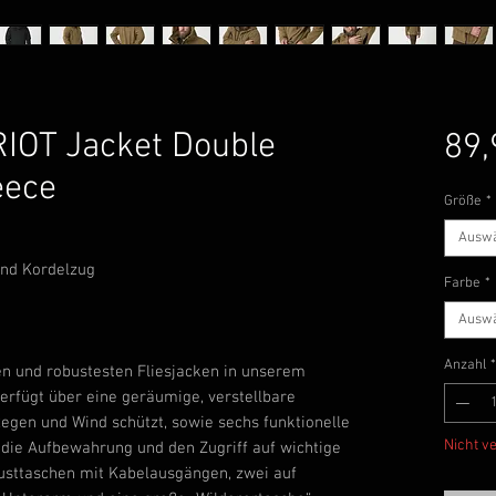
RIOT Jacket Double
89,
eece
Größe
*
Ausw
und Kordelzug
Farbe
*
Ausw
Anzahl
*
ten und robustesten Fliesjacken in unserem
verfügt über eine geräumige, verstellbare
Regen und Wind schützt, sowie sechs funktionelle
Nicht v
r die Aufbewahrung und den Zugriff auf wichtige
rusttaschen mit Kabelausgängen, zwei auf