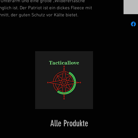
n Unterarm und eine große „Wilderertasche“
Ben
glich ist. Der Patriot ist ein dickes Fleece mit
nitt, der guten Schutz vor Kälte bietet.
Alle Produkte