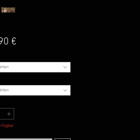
Preis
90 €
ählen
ählen
erfügbar