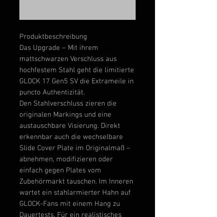
Benachrichtigen lassen
Produktbeschreibung
Das Upgrade – Mit ihrem
mattschwarzen Verschluss aus
hochfestem Stahl geht die limitierte
GLOCK 17 Gen5 SV die Extrameile in
puncto Authentizität.
Den Stahlverschluss zieren die
originalen Markings und eine
austauschbare Visierung. Direkt
erkennbar auch die wechselbare
Slide Cover Plate im Originalmaß –
abnehmen, modifizieren oder
einfach gegen Plates vom
Zubehörmarkt tauschen. Im Inneren
wartet ein stahlarmierter Hahn auf
GLOCK-Fans mit einem Hang zu
Dauertests. Für ein realistisches