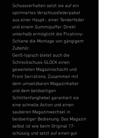
Schussverhalten setzt sie auf ein
optimiertes Verschlussfederpaket
aus einer Haupt-, einer Tenderfeder
und einem Gummipuffer. Direkt
unterhalb ermöglicht die Picatinny-
Schiene die Montage von gängigem
Zubehör.
Gen5-typisch bietet auch die
Schreckschuss-GLOCK einen
geweiteten Magazinschacht und
Front Serrations. Zusammen mit
dem umsetzbaren Magazinhalter
und dem beidseitigen
Schlittenfanghebel garantiert sie
eine schnelle Action und einen
sauberen Magazinwechsel in
beidseitiger Bedienung. Das Magazin
selbst ist wie beim Original 17-
schüssig und setzt auf einen gut