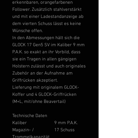
erkennbaren, orangefarbenen
Follower. Zusätzlich stahlverstärkt
und mit einer Ladestandanzeige ab
dem vierten Schuss lässt es keine
Wünsche offen.
In den Abmessungen hält sich die
GLOCK 17 Gen5 SV im Kaliber 9 mm
P.A.K. so exakt an ihr Vorbild, dass
sie ein Tragen in allen gängigen
Holstern zulässt und auch originales
Zubehör an der Aufnahme am
Griffrücken akzeptiert.
Lieferung mit originalem GLOCK-
Koffer und 4 GLOCK-Griffrücken
(M+L, mit/ohne Beavertail)
Technische Daten
Kaliber
9 mm P.A.K.
Magazin- /
17 Schuss
Trommelkapazität