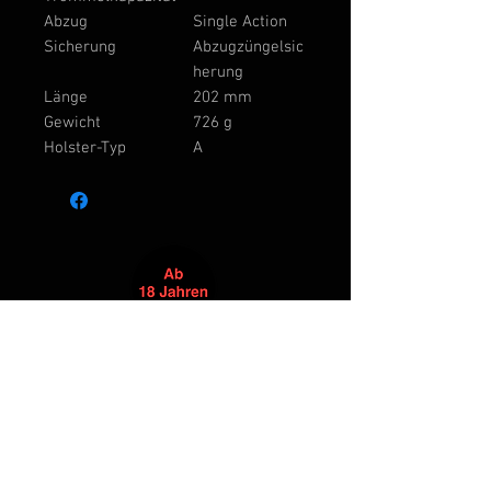
Abzug
Single Action
Sicherung
Abzugzüngelsic
herung
Länge
202 mm
Gewicht
726 g
Holster-Typ
A