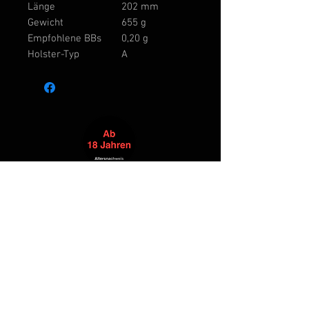
Länge
202 mm
Gewicht
655 g
Empfohlene BBs
0,20 g
Holster-Typ
A
Alle Produkte