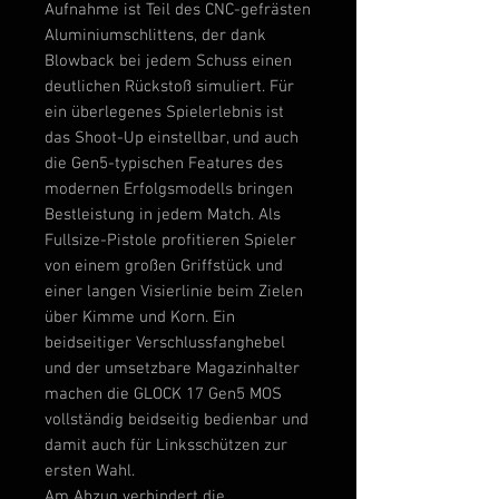
Aufnahme ist Teil des CNC-gefrästen
Aluminiumschlittens, der dank
Blowback bei jedem Schuss einen
deutlichen Rückstoß simuliert. Für
ein überlegenes Spielerlebnis ist
das Shoot-Up einstellbar, und auch
die Gen5-typischen Features des
modernen Erfolgsmodells bringen
Bestleistung in jedem Match. Als
Fullsize-Pistole profitieren Spieler
von einem großen Griffstück und
einer langen Visierlinie beim Zielen
über Kimme und Korn. Ein
beidseitiger Verschlussfanghebel
und der umsetzbare Magazinhalter
machen die GLOCK 17 Gen5 MOS
vollständig beidseitig bedienbar und
damit auch für Linksschützen zur
ersten Wahl.
Am Abzug verhindert die