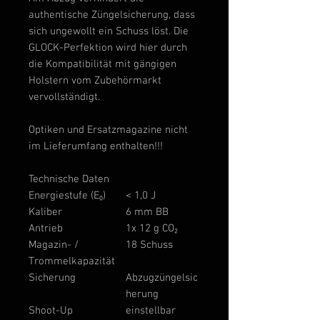
authentische Züngelsicherung, dass
sich ungewollt ein Schuss löst. Die
GLOCK-Perfektion wird hier durch
die Kompatibilität mit gängigen
Holstern vom Zubehörmarkt
vervollständigt.
Optiken und Ersatzmagazine nicht
im Lieferumfang enthalten!!!
Technische Daten
Energiestufe (E₀)
< 1,0 J
Kaliber
6 mm BB
Antrieb
1x 12 g CO₂
Magazin- /
18 Schuss
Trommelkapazität
Sicherung
Abzugzüngelsic
herung
Shoot-Up
einstellbar