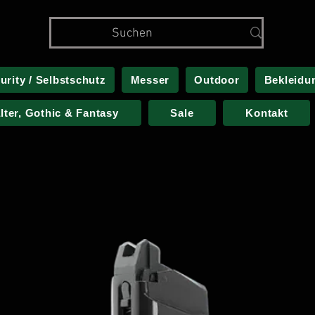
urity / Selbstschutz
Messer
Outdoor
Bekleidu
alter, Gothic & Fantasy
Sale
Kontakt