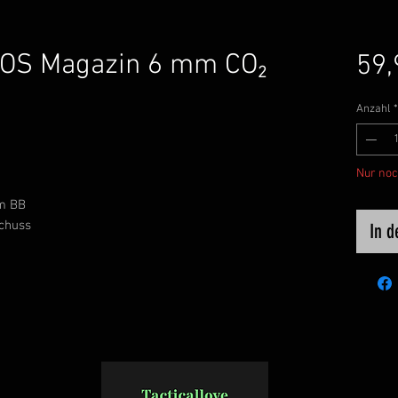
MOS Magazin 6 mm CO₂
59,
Anzahl
*
Nur noc
m BB
chuss
In 