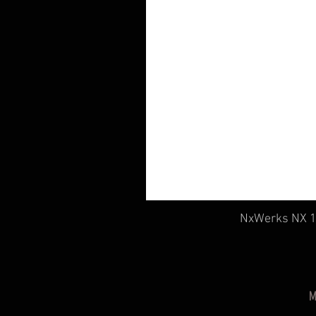
NxWerks NX 19
M