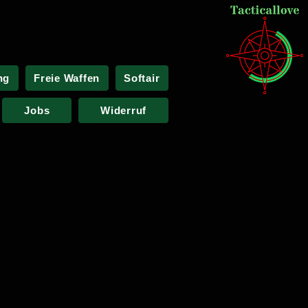
ng
Freie Waffen
Softair
Jobs
Widerruf