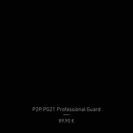
P2P PG21 Professional Guard
Schnellansicht
Preis
89,90 €