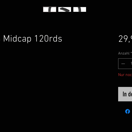
 Midcap 120rds
29,
Anzahl
*
Nur noc
In 