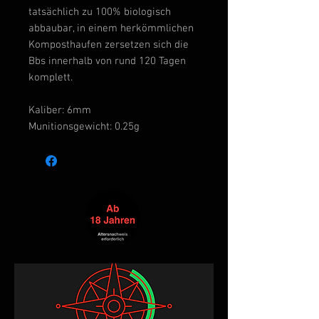
tatsächlich zu 100% biologisch
abbaubar, in einem herkömmlichen
Komposthaufen zersetzen sich die
Bbs innerhalb von rund 120 Tagen
komplett.
Kaliber:
6mm
Munitionsgewicht:
0.25g