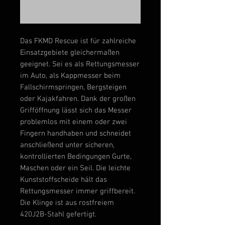
Benachrichtigen lassen
Das FKMD Rescue ist für zahlreiche
Einsatzgebiete gleichermaßen
geeignet. Sei es als Rettungsmesser
im Auto, als Kappmesser beim
Fallschirmspringen, Bergsteigen
oder Kajakfahren. Dank der großen
Grifföffnung lässt sich das Messer
problemlos mit einem oder zwei
Fingern handhaben und schneidet
anschließend unter sicheren,
kontrollierten Bedingungen Gurte,
Maschen oder ein Seil. Die leichte
Kunststoffscheide hält das
Rettungsmesser immer griffbereit.
Die Klinge ist aus rostfreiem
420J2B-
Stahl
gefertigt.