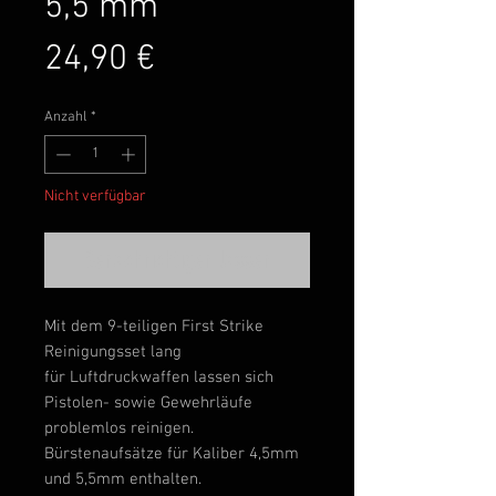
5,5 mm
Preis
24,90 €
Anzahl
*
Nicht verfügbar
Benachrichtigen lassen
Mit dem 9-teiligen First Strike
Reinigungsset lang
für Luftdruckwaffen lassen sich
Pistolen- sowie Gewehrläufe
problemlos reinigen.
Bürstenaufsätze für Kaliber 4,5mm
und 5,5mm enthalten.