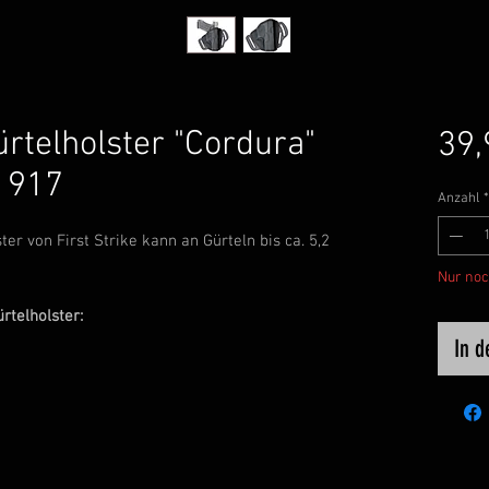
rtelholster "Cordura"
39,
 917
Anzahl
*
r von First Strike kann an Gürteln bis ca. 5,2
Nur noc
rtelholster:
In 