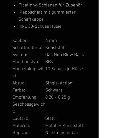
Picatinny-Schienen für Zubehör
Klappschaft mit gummierter
Schaftkappe
Inkl. 30-Schuss Hülse
Kaliber:
6 mm
Schaftmaterial:
Kunststoff
System:
Gas Non Blow Back
Munitionstyp:
BBs
Magazinkapazit
10 Schuss je Hülse
ät:
Abzug:
Single-Action
Farbe:
Schwarz
Empfehlung
0,20 - 0,25 g
Geschossgewich
t:
Laufart:
Glatt
Material:
Metall + Kunststoff
Hop Up:
Nicht einstellbar