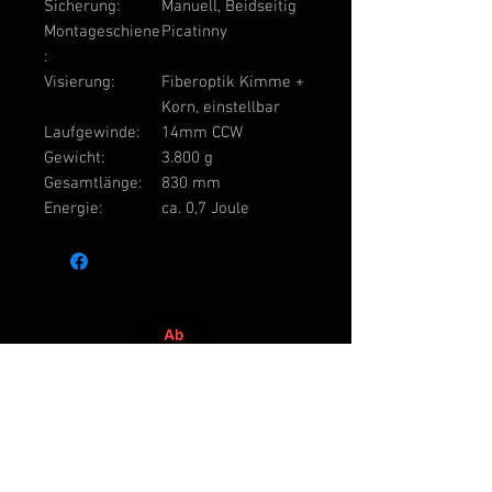
Sicherung:
Manuell, Beidseitig
Montageschiene
Picatinny
:
Visierung:
Fiberoptik Kimme +
Korn, einstellbar
Laufgewinde:
14mm CCW
Gewicht:
3.800 g
Gesamtlänge:
830 mm
Energie:
ca. 0,7 Joule