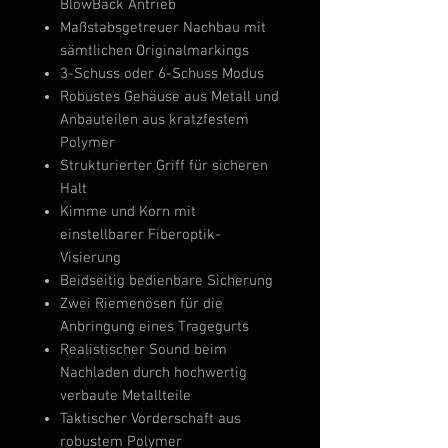
BlowBack Antrieb
Maßstabsgetreuer Nachbau mit
sämtlichen Originalmarkings
3-Schuss oder 6-Schuss Modus
Robustes Gehäuse aus Metall und
Anbauteilen aus kratzfestem
Polymer
Strukturierter Griff für sicheren
Halt
Kimme und Korn mit
einstellbarer Fiberoptik-
Visierung
Beidseitig bedienbare Sicherung
Zwei Riemenösen für die
Anbringung eines Tragegurts
Realistischer Sound beim
Nachladen durch hochwertig
verbaute Metallteile
Taktischer Vorderschaft aus
robustem Polymer