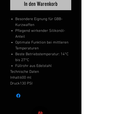
In den Warenkorb
Besondere Eignung für GBB-
Kurzwaffen
Pflegend wirkender Silikonöl-
Anteil
Optimale Funktion bei mittleren
Temperaturen
Beste Betriebstemperatur: 14°C
bis 27°C
Füllrohr aus Edelstahl
Technische Daten
Inhalt
600 ml
Druck
130 PSI