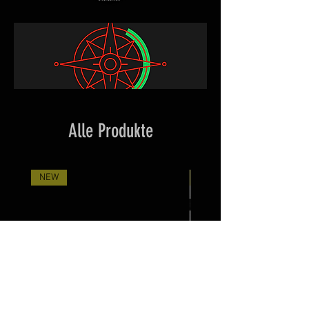
Alle Produkte
NEW
Neuheit