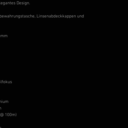
legantes Design.
Aufbewahrungstasche, Linsenabdeckkappen und
2 mm
alfokus
nium
m
(@ 100m)