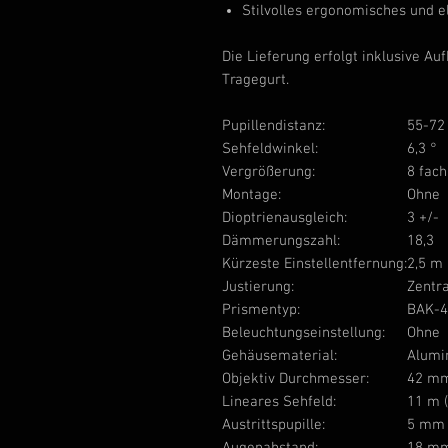
Stilvolles ergonomisches und e
Die Lieferung erfolgt inklusive 
Tragegurt.
Pupillendistanz:
55-7
Sehfeldwinkel:
6,3 °
Vergrößerung:
8 fach
Montage:
Ohne
Dioptrienausgleich:
3 +/-
Dämmerungszahl:
18,3
Kürzeste Einstellentfernung:
2,5 m
Justierung:
Zentr
Prismentyp:
BAK-4
Beleuchtungseinstellung:
Ohne
Gehäusematerial:
Alumi
Objektiv Durchmesser:
42 m
Lineares Sehfeld:
11 m 
Austrittspupille:
5 mm