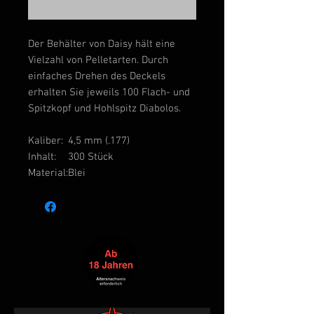
Benachrichtigen lassen
Der Behälter von Daisy hält eine
Vielzahl von Pelletarten. Durch
einfaches Drehen des Deckels
erhalten Sie jeweils 100 Flach- und
Spitzkopf und Hohlspitz Diabolos.
Kaliber:
4,5 mm (.177)
Inhalt:
300 Stück
Material:
Blei