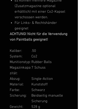
Es können mehrere Magazine
(Zusatzmagazine optional
erhältlich) mit einer Co2-Kapsel
verschossen werden.
Für Links- & Rechtshänder
geeignet
ACHTUNG! Nicht für die Verwendung
von Paintballs geeignet!
Kaliber:
.50
System:
Co2
Munitionstyp:
Rubber Balls
Magazinkapa
7 Schuss
zität:
Abzug:
Single-Action
Material:
Kunststoff
Farbe:
Schwarz
Sicherung:
Beidseitig manuelle
Sicherung
Gewicht:
528 g