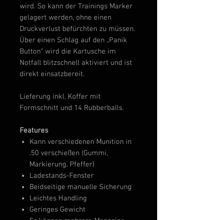
wird. So kann der Trainings Marker
gelagert werden, ohne einen
Druckverlust befürchten zu müssen.
Über einen Schlag auf den „Panik
Button“ wird die Kartusche im
Notfall blitzschnell aktiviert und ist
direkt ein­satzbereit.
Lieferung inkl. Koffer mit
Formschnitt und 14 Rubberballs.
Features
Kann verschiedenen Munition in
.50 verschießen (Gummi,
Markierung, Pfeffer)
Ladestands-Fenster
Beidseitige manuelle Sicherung
Leichtes Handling
Geringes Gewicht