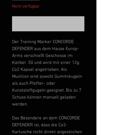
Nicht verfügbar
Benachrichtigen lassen
Der Training Marker CONCORDE
DEFENDER aus dem Hause Europ-
Arms verschießt Geschosse im
Kaliber .50 und wird mit einer 12g
Co2 Kapsel angetrieben. Als
Munition sind sowohl Gummikugeln
als auch Pfeffer- oder
Kunststoffgugeln geeignet. Bis zu 7
Schuss können manuell geladen
werden.
Das Besondere an dem CONCORDE
DEFENDER ist, dass die Co2-
Kartusche nicht direkt angestochen