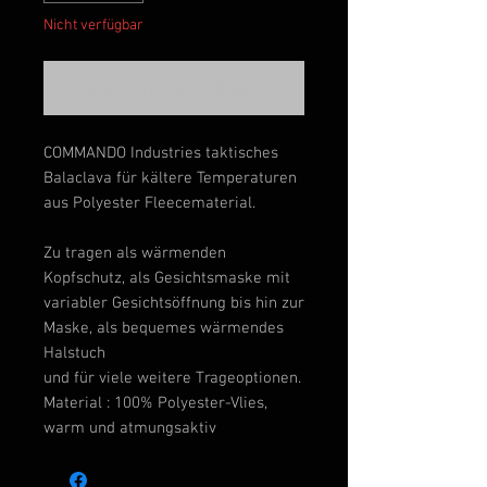
Nicht verfügbar
Benachrichtigen lassen
COMMANDO Industries taktisches
Balaclava für kältere Temperaturen
aus Polyester Fleecematerial.
Zu tragen als wärmenden
Kopfschutz, als Gesichtsmaske mit
variabler Gesichtsöffnung bis hin zur
Maske, als bequemes wärmendes
Halstuch
und für viele weitere Trageoptionen.
Material : 100% Polyester-Vlies,
warm und atmungsaktiv