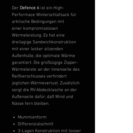
Der
Defence 6
ist ein High-
Performace Winterschlafsack für
arktische Bedingungen mit
einer kompromisslosen
Wärmeleistung. Es hat eine
dreilagige Sandwichkonstruktion
mit einer locker sitzenden
Außenhülle, die optimale Wärme
garantiert. Die großzügige Zipper-
Wärmeleiste an der Innenseite des
Reißverschlusses verhindert
jeglichen Wärmeverlust. Zusätzlich
sorgt die RV-Abdecklasche an der
Außenseite dafür, daß Wind und
Nässe fern bleiben.
Mummienform
Differenzialschnitt
3-Lagen Konstruktion mit looser