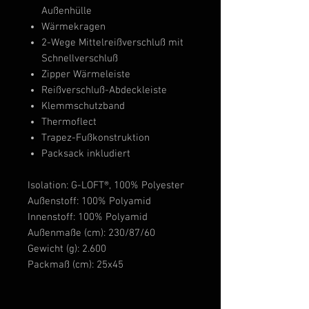
Außenhülle
Wärmekragen
2-Wege Mittelreißverschluß mit
Schnellverschluß
Zipper Wärmeleiste
Reißverschluß-Abdeckleiste
Klemmschutzband
Thermoflect
Trapez-Fußkonstruktion
Packsack inkludiert
Isolation: G-LOFT®, 100% Polyester
Außenstoff: 100% Polyamid
Innenstoff: 100% Polyamid
Außenmaße (cm): 230/87/60
Gewicht (g): 2.600
Packmaß (cm): 25x45