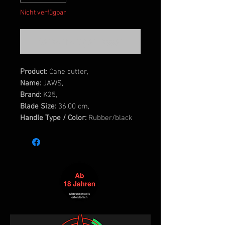
Nicht verfügbar
Benachrichtigen lassen
Product:
Cane cutter,
Name:
JAWS,
Brand:
K25,
Blade Size:
36.00 cm,
Handle Type / Color:
Rubber/black