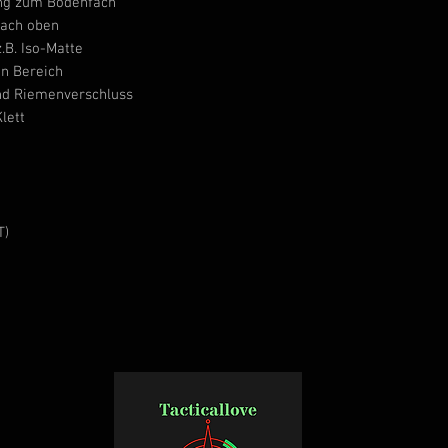
ang zum Bodenfach
fach oben
.B. Iso-Matte
en Bereich
und Riemenverschluss
lett
T)