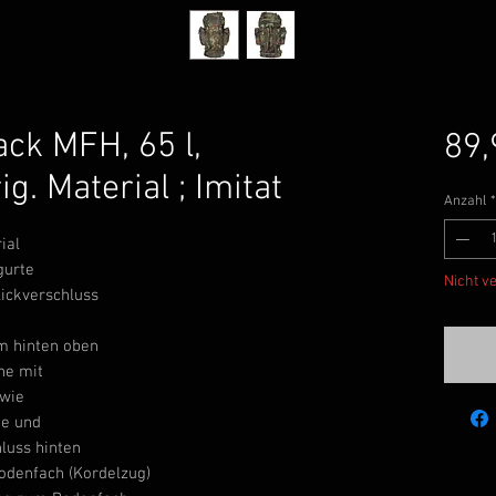
ck MFH, 65 l,
89,
ig. Material ; Imitat
Anzahl
*
ial
gurte
Nicht v
lickverschluss
cm hinten oben
Ben
he mit
owie
ne und
luss hinten
odenfach (Kordelzug)