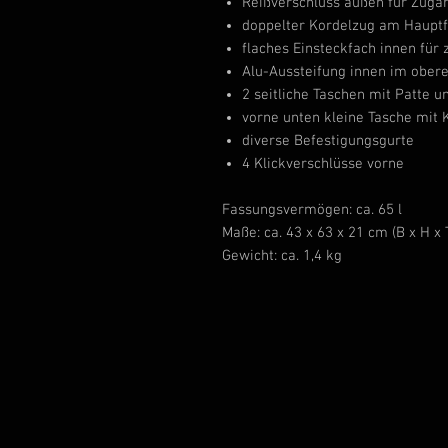
Reißverschluss außen für Zug
doppelter Kordelzug am Haupt
flaches Einsteckfach innen für z
Alu-Aussteifung innen im ober
2 seitliche Taschen mit Patte 
vorne unten kleine Tasche mit K
diverse Befestigungsgurte
4 Klickverschlüsse vorne
Fassungsvermögen: ca. 65 l
Maße: ca. 43 x 63 x 21 cm (B x H x 
Gewicht: ca. 1,4 kg