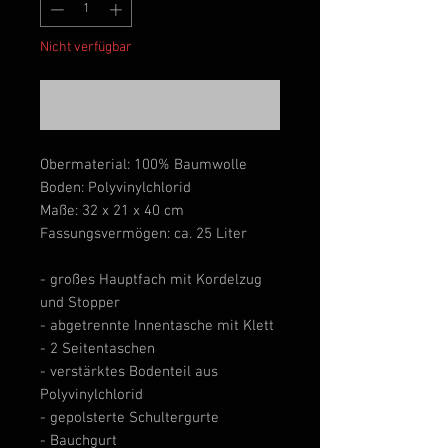
Nicht verfügbar
Benachrichtigen lassen
Obermaterial: 100% Baumwolle
Boden: Polyvinylchlorid
Maße: 32 x 21 x 40 cm
Fassungsvermögen: ca. 25 Liter
- großes Hauptfach mit Kordelzug
und Stopper
- abgetrennte Innentasche mit Klett
- 2 Seitentaschen
- verstärktes Bodenteil aus
Polyvinylchlorid
- gepolsterte Schultergurte
- Bauchgurt