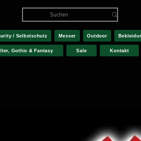
urity / Selbstschutz
Messer
Outdoor
Bekleidu
alter, Gothic & Fantasy
Sale
Kontakt