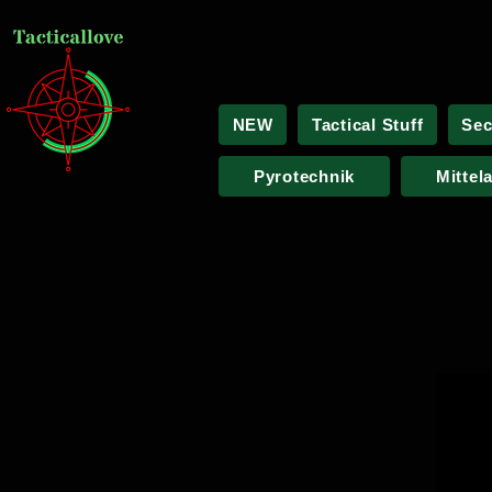
NEW
Tactical Stuff
Sec
Pyrotechnik
Mittel