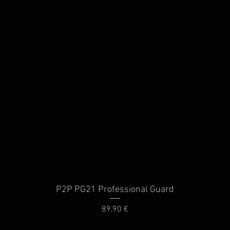
P2P PG21 Professional Guard
Schnellansicht
Preis
89,90 €