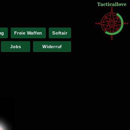
ng
Freie Waffen
Softair
Jobs
Widerruf