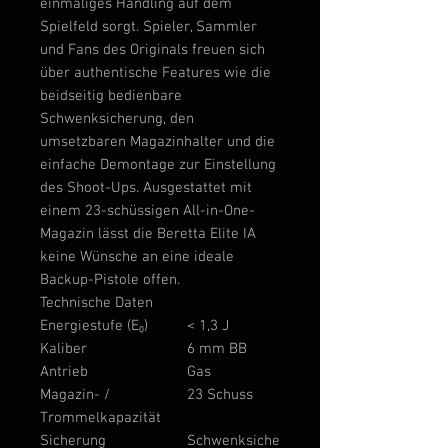
einmaliges Handling auf dem
Spielfeld sorgt. Spieler, Sammler
und Fans des Originals freuen sich
über authentische Features wie die
beidseitig bedienbare
Schwenksicherung, den
umsetzbaren Magazinhalter und die
einfache Demontage zur Einstellung
des Shoot-Ups. Ausgestattet mit
einem 23-schüssigen All-in-One-
Magazin lässt die Beretta Elite IA
keine Wünsche an eine ideale
Backup-Pistole offen.
Technische Daten
Energiestufe (E₀)
< 1,3 J
Kaliber
6 mm BB
Antrieb
Gas
Magazin- /
23 Schuss
Trommelkapazität
Sicherung
Schwenksiche