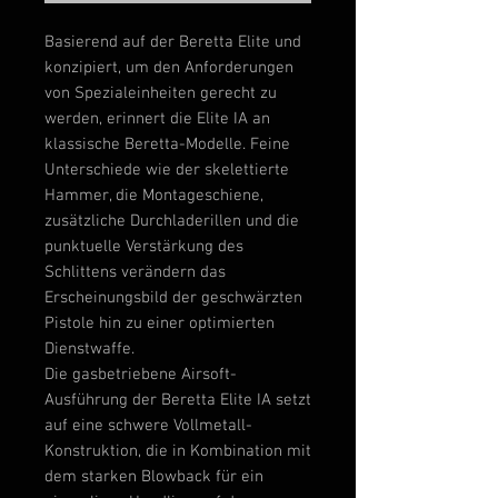
Basierend auf der Beretta Elite und
konzipiert, um den Anforderungen
von Spezialeinheiten gerecht zu
werden, erinnert die Elite IA an
klassische Beretta-Modelle. Feine
Unterschiede wie der skelettierte
Hammer, die Montageschiene,
zusätzliche Durchladerillen und die
punktuelle Verstärkung des
Schlittens verändern das
Erscheinungsbild der geschwärzten
Pistole hin zu einer optimierten
Dienstwaffe.
Die gasbetriebene Airsoft-
Ausführung der Beretta Elite IA setzt
auf eine schwere Vollmetall-
Konstruktion, die in Kombination mit
dem starken Blowback für ein