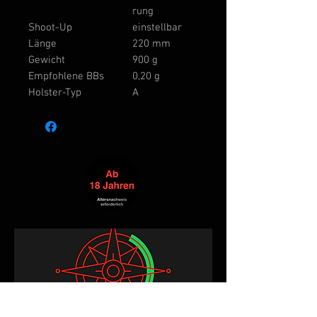
rung
Shoot-Up
einstellbar
Länge
220 mm
Gewicht
900 g
Empfohlene BBs
0,20 g
Holster-Typ
A