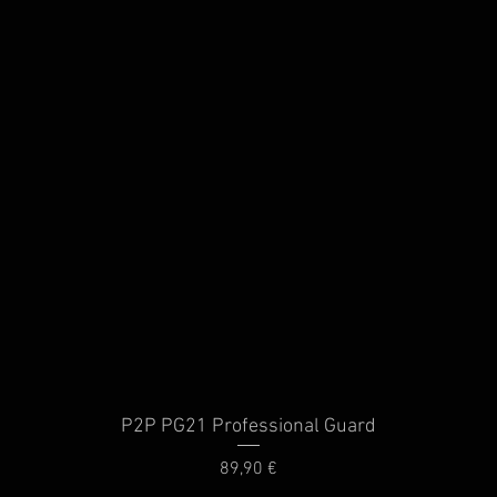
P2P PG21 Professional Guard
Schnellansicht
Preis
89,90 €