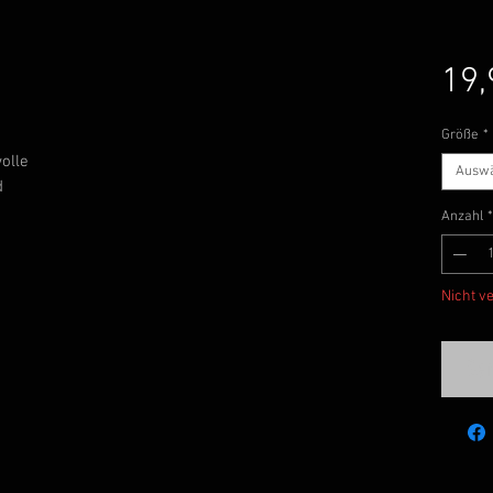
19,
Größe
*
olle
Ausw
d
Anzahl
*
Nicht v
Ben