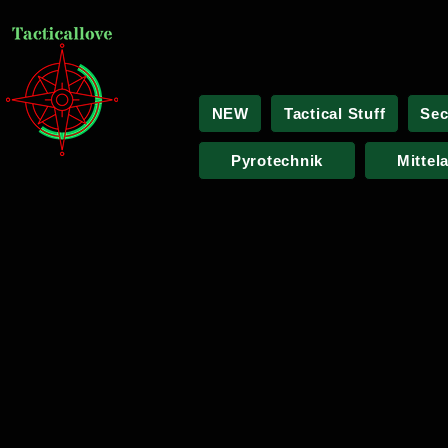
NEW
Tactical Stuff
Sec
Pyrotechnik
Mittel