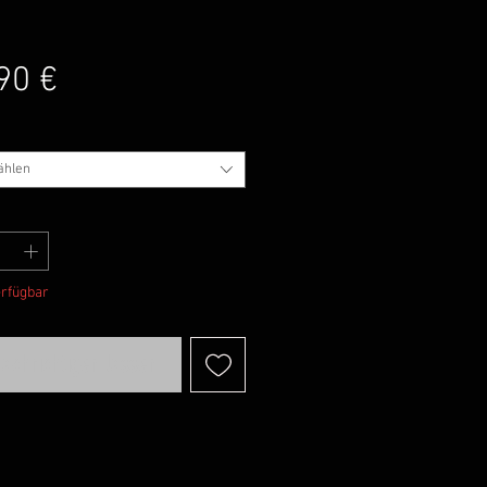
Preis
90 €
ählen
erfügbar
achrichtigen lassen