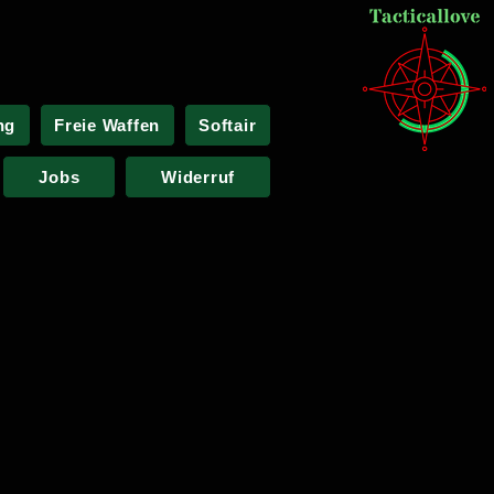
ng
Freie Waffen
Softair
Jobs
Widerruf