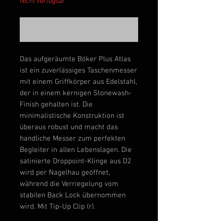
Nicht verfügbar
Benachrichtigen lassen
Das aufgeräumte Böker Plus Atlas
ist ein zuverlässiges Taschenmesser
mit einem Griffkörper aus
Edelstahl
,
der in einem kernigen
Stonewash
-
Finish gehalten ist. Die
minimalistische Konstruktion ist
überaus robust und macht das
handliche Messer zum perfekten
Begleiter in allen Lebenslagen. Die
satinierte
Droppoint
-Klinge aus
D2
wird per
Nagelhau
geöffnet,
während die Verriegelung vom
stabilen Back Lock übernommen
wird. Mit Tip-Up
Clip
(r).