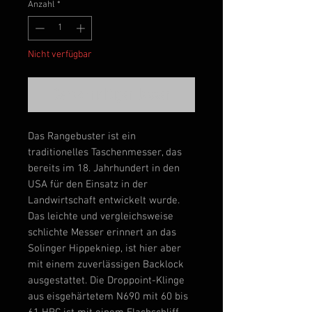
Anzahl
*
Nicht verfügbar
Benachrichtigen lassen
Das Rangebuster ist ein
traditionelles Taschenmesser, das
bereits im 18. Jahrhundert in den
USA für den Einsatz in der
Landwirtschaft entwickelt wurde.
Das leichte und vergleichsweise
schlichte Messer erinnert an das
Solinger Hippekniep, ist hier aber
mit einem zuverlässigen
Backlock
ausgestattet. Die
Droppoint
-Klinge
aus
eisgehärtetem
N690
mit 60 bis