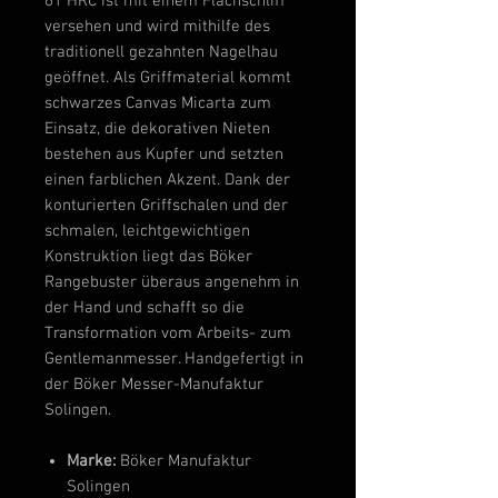
61
HRC
ist mit einem
Flachschliff
versehen und wird mithilfe des
traditionell gezahnten
Nagelhau
geöffnet. Als Griffmaterial kommt
schwarzes Canvas
Micarta
zum
Einsatz, die dekorativen Nieten
bestehen aus Kupfer und setzten
einen farblichen Akzent. Dank der
konturierten
Griffschalen und der
schmalen, leichtgewichtigen
Konstruktion liegt das Böker
Rangebuster überaus angenehm in
der Hand und schafft so die
Transformation vom Arbeits- zum
Gentlemanmesser. Handgefertigt in
der Böker Messer-Manufaktur
Solingen.
Marke:
Böker Manufaktur
Solingen