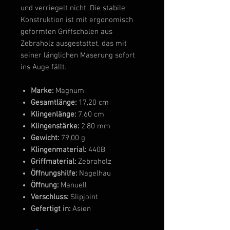
und verriegelt nicht. Die stabile
Konstruktion ist mit ergonomisch
geformten Griffschalen aus
Zebraholz ausgestattet, das mit
seiner länglichen Maserung sofort
ins Auge fällt.
Marke:
Magnum
Gesamtlänge:
17,20 cm
Klingenlänge:
7,60 cm
Klingenstärke:
2,80 mm
Gewicht:
79,00 g
Klingenmaterial:
440B
Griffmaterial:
Zebraholz
Öffnungshilfe:
Nagelhau
Öffnung:
Manuell
Verschluss:
Slipjoint
Gefertigt in:
Asien