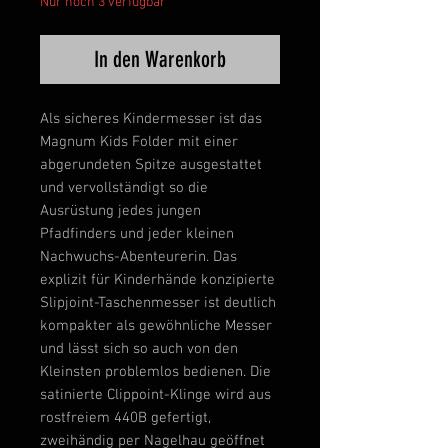
Nur noch 3 verfügbar
In den Warenkorb
Als sicheres Kindermesser ist das
Magnum Kids Folder mit einer
abgerundeten Spitze ausgestattet
und vervollständigt so die
Ausrüstung jedes jungen
Pfadfinders und jeder kleinen
Nachwuchs-Abenteurerin. Das
explizit für Kinderhände konzipierte
Slipjoint
-Taschenmesser ist deutlich
kompakter als gewöhnliche Messer
und lässt sich so auch von den
Kleinsten problemlos bedienen. Die
satinierte Clippoint-Klinge wird aus
rostfreiem
440B
gefertigt,
zweihändig per
Nagelhau
geöffnet