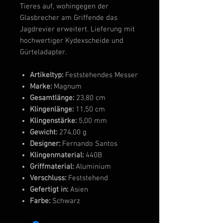
Tieres auf, wohingegen der
Glasbrecher am Griffende das
Jagdrevier erweitert. Lieferung mit
hochwertiger Kydexscheide und
Gürteladapter.
Artikeltyp:
Feststehendes Messer
Marke:
Magnum
Gesamtlänge:
23,80 cm
Klingenlänge:
11,50 cm
Klingenstärke:
5,00 mm
Gewicht:
274,00 g
Designer:
Fernando Santos
Klingenmaterial:
440B
Griffmaterial:
Aluminium
Verschluss:
Feststehend
Gefertigt in:
Asien
Farbe:
Schwarz