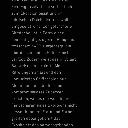
eine Maßgabe: höchste Effizienz.
Eine Eigenschaft, die vortrefflich
zum Skorpion passt und im
taktischen Dolch eindrucksvoll
umgesetzt wird. Der gefürchtete
Giftstachel ist in Form einer
beidseitig
abgezogenen
Klinge aus
toxischem
440B
ausgeprägt, die
überdies ein edles Satin-Finish
verfügt. Zudem weist das in
Vollerl
Bauweise konstruierte Messer
Riffelungen an Erl und den
konturierten
Griffschalen aus
Aluminium
auf, die für eine
kompromissloses Zupacken
erlauben, wie es die wuchtigen
Fangscheren eines Skorpions nicht
besser könnten. Form und Farbe
greifen dabei gekonnt das
Exoskelett des namensgebenden