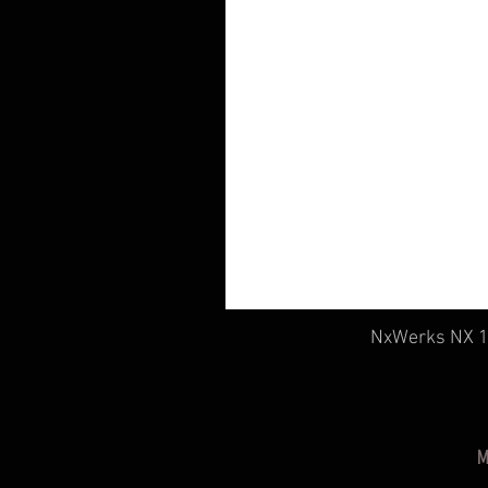
NxWerks NX 19
M