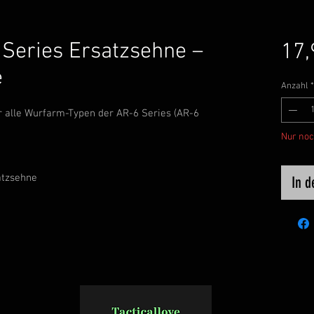
Series Ersatzsehne –
17,
e
Anzahl
*
r alle Wurfarm-Typen der AR-6 Series (AR-6
Nur noc
atzsehne
In 