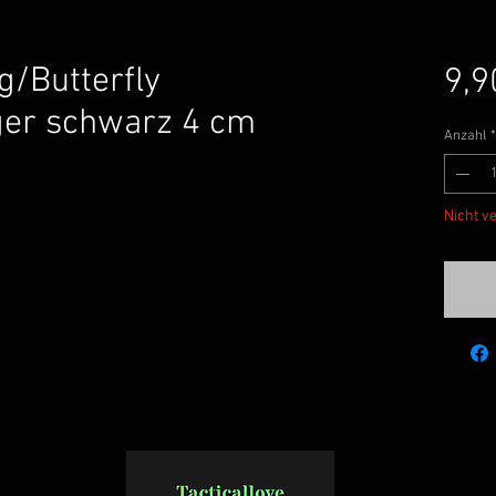
g/Butterfly
9,9
ger schwarz 4 cm
Anzahl
*
Nicht v
Ben