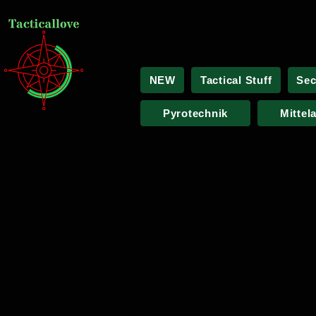
NEW
Tactical Stuff
Sec
Pyrotechnik
Mittel