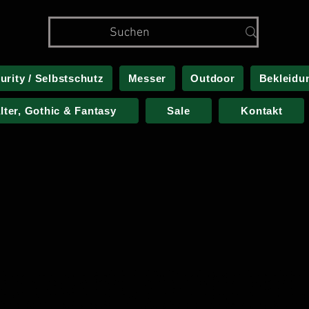
urity / Selbstschutz
Messer
Outdoor
Bekleidu
alter, Gothic & Fantasy
Sale
Kontakt