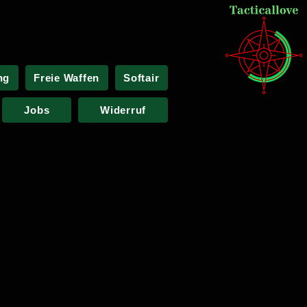
ng
Freie Waffen
Softair
Jobs
Widerruf