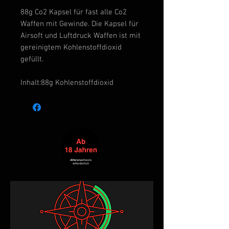
88g Co2 Kapsel für fast alle Co2
Waffen mit Gewinde. Die Kapsel für
Airsoft und Luftdruck Waffen ist mit
gereinigtem Kohlenstoffdioxid
gefüllt.
Inhalt:
88g Kohlenstoffdioxid