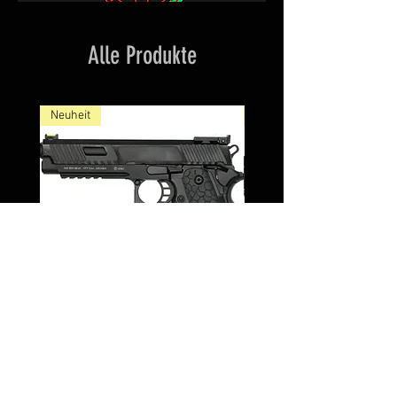
Alle Produkte
Neuheit
NEW
NxWerks NX 1911 BOA CO2-
Luftpistole Kal. 4,5mm Stahl-
BB Blowback Metallschlitten