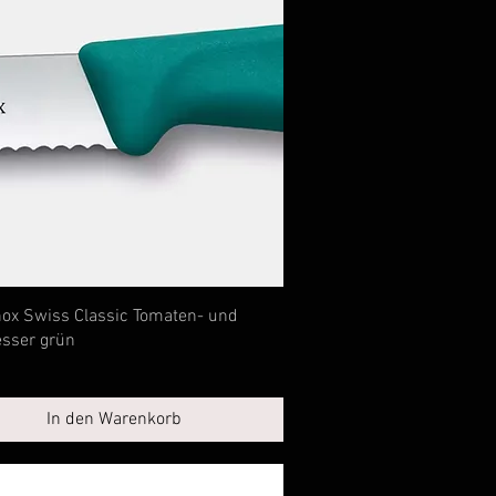
Schnellansicht
nox Swiss Classic Tomaten- und
esser grün
In den Warenkorb