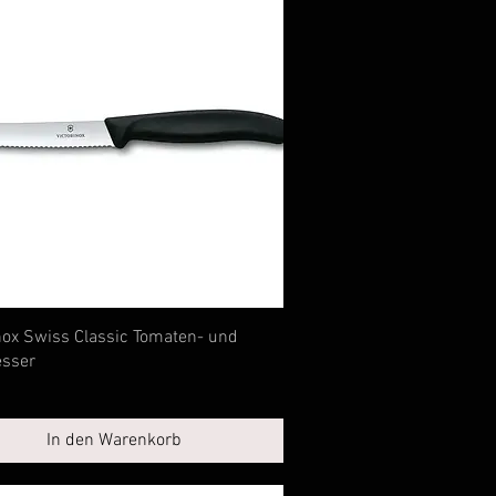
Schnellansicht
nox Swiss Classic Tomaten- und
esser
In den Warenkorb