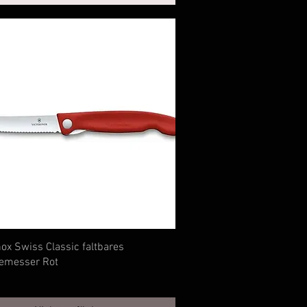
Schnellansicht
nox Swiss Classic faltbares
emesser Rot
€