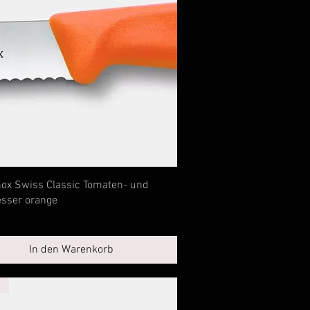
Schnellansicht
nox Swiss Classic Tomaten- und
esser orange
In den Warenkorb
!