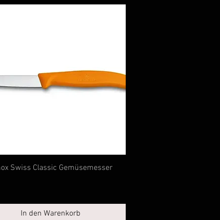
Schnellansicht
inox Swiss Classic Gemüsemesser
In den Warenkorb