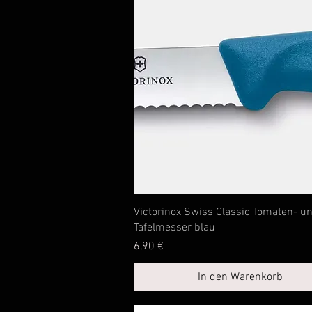
Schnellansicht
Victorinox Swiss Classic Tomaten- u
Tafelmesser blau
Preis
6,90 €
In den Warenkorb