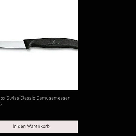
Schnellansicht
inox Swiss Classic Gemüsemesser
z
In den Warenkorb