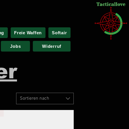
ng
Freie Waffen
Softair
Jobs
Widerruf
er
Sortieren nach
!