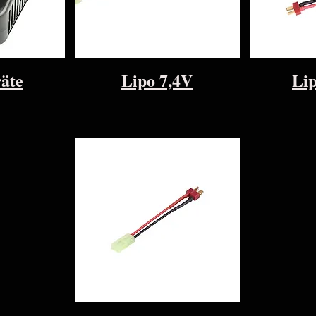
äte
Lipo 7,4V
Lip