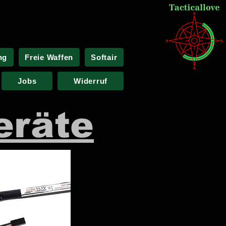
ng
Freie Waffen
Softair
Jobs
Widerruf
eräte