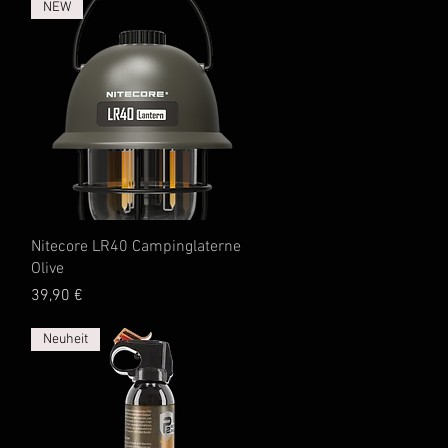
NEW
Schnellansicht
Nitecore LR40 Campinglaterne
Olive
Preis
39,90 €
Neuheit