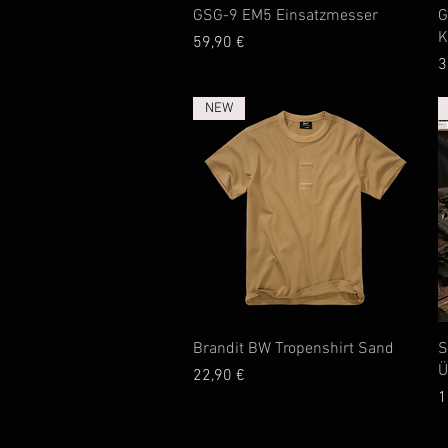
Schnellansicht
GSG-9 EM5 Einsatzmesser
G
K
Preis
59,90 €
P
3
NEW
Schnellansicht
Brandit BW Tropenshirt Sand
S
Ü
Preis
22,90 €
P
1