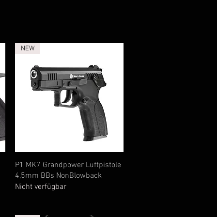
NEW
Schnellansicht
P1 MK7 Grandpower Luftpistole
4,5mm BBs NonBlowback
Nicht verfügbar