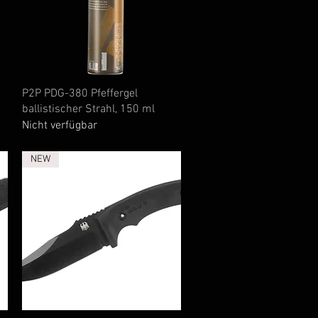
Schnellansicht
P2P PDG-380 Pfeffergel
ballistischer Strahl, 150 ml
Nicht verfügbar
NEW